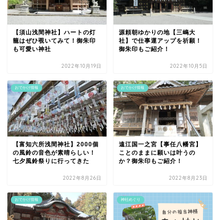
【須山浅間神社】ハートの灯
源頼朝ゆかりの地【三嶋大
籠はぜひ覗いてみて！御朱印
社】で仕事運アップを祈願！
も可愛い神社
御朱印もご紹介！
2022年10月19日
2022年10月5日
おでかけ情報
おでかけ情報
【富知六所浅間神社】2000個
遠江国一之宮【事任八幡宮】
の風鈴の音色が素晴らしい！
ことのままに願いは叶うの
七夕風鈴祭りに行ってきた
か？御朱印もご紹介！
2022年8月26日
2022年8月23日
おでかけ情報
神社めぐり