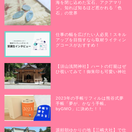
海を閉じ込めた宝石、アクアマリ
ン。知れば知るほど惹かれる「色
石」の世界
仕事の幅を広げたい人必見！スキル
アップを目指すなら取材ライティン
グコースがおすすめ！
【須山浅間神社】ハートの灯籠はぜ
ひ覗いてみて！御朱印も可愛い神社
2023年の手帳リフィルは熊谷式夢
手帳「夢が、かなう手帳。
byGMO」に決めた！！
源頼朝ゆかりの地【三嶋大社】で仕