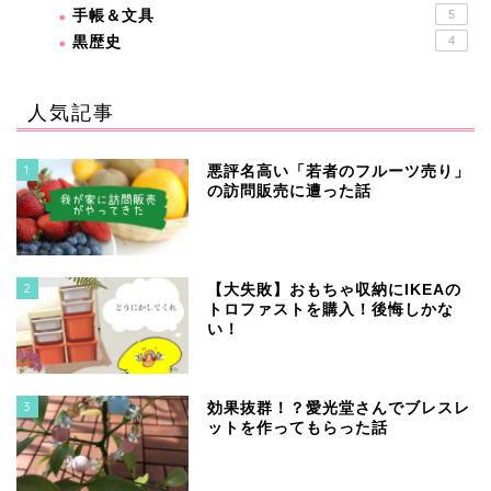
手帳＆文具
5
黒歴史
4
人気記事
1
悪評名高い「若者のフルーツ売り」
の訪問販売に遭った話
2
【大失敗】おもちゃ収納にIKEAの
トロファストを購入！後悔しかな
い！
3
効果抜群！？愛光堂さんでブレスレ
ットを作ってもらった話