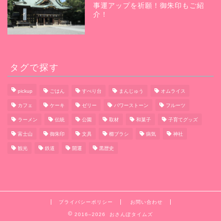
事運アップを祈願！御朱印もご紹
介！
タグで探す
pickup
ごはん
すべり台
まんじゅう
オムライス
カフェ
ケーキ
ゼリー
パワーストーン
フルーツ
ラーメン
伝統
公園
取材
和菓子
子育てグッズ
富士山
御朱印
文具
櫛ブラシ
病気
神社
観光
鉄道
開運
黒歴史
プライバシーポリシー
お問い合わせ
2016–2026 おさんぽタイムズ