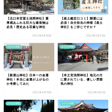
【北口本宮冨士浅間神社】重
【産土鑑定口コミ】開運には
厚感あふれる巨大な建造物は
必須！自分担当の神様【産土
必見！歴史ある荘厳な神社
神社】をご存じですか？
2022年4月30日
2022年4月25日
おでかけ情報
おでかけ情報
【新屋山神社】日本一の金運
【米之宮浅間神社】地元の方
神社！本当に金運が上がるの
に愛されている、優しい雰囲
か考察してみた
気の神社
2022年4月19日
2022年4月2日
おでかけ情報
おでかけ情報