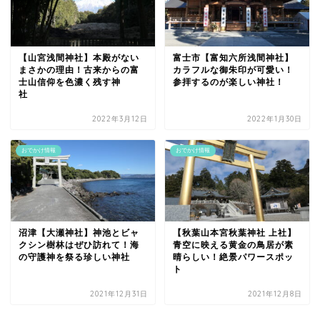
【山宮浅間神社】本殿がない
富士市【富知六所浅間神社】
まさかの理由！古来からの富
カラフルな御朱印が可愛い！
士山信仰を色濃く残す神
参拝するのが楽しい神社！
社
2022年3月12日
2022年1月30日
おでかけ情報
おでかけ情報
沼津【大瀬神社】神池とビャ
【秋葉山本宮秋葉神社 上社】
クシン樹林はぜひ訪れて！海
青空に映える黄金の鳥居が素
の守護神を祭る珍しい神社
晴らしい！絶景パワースポッ
ト
2021年12月31日
2021年12月8日