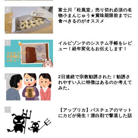
4
富士川「松風堂」売り切れ必須の名
物小まんじゅう★賞味期限前までに
食べきるのがオススメ
5
イルビゾンテのシステム手帳をレビ
ュー！経年変化もお伝えします！
6
2日連続で宗教勧誘された！勧誘さ
れやすい人に特徴はあるのか考えて
みた。
7
【アップリカ】バスチェアのマット
にカビが発生！漂白剤で撃退した話