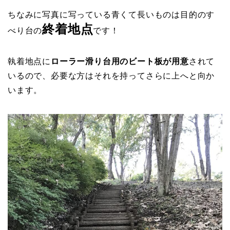
ちなみに写真に写っている青くて長いものは目的のす
終着地点
べり台の
です！
執着地点に
ローラー滑り台用のビート板が用意
されて
いるので、必要な方はそれを持ってさらに上へと向か
います。