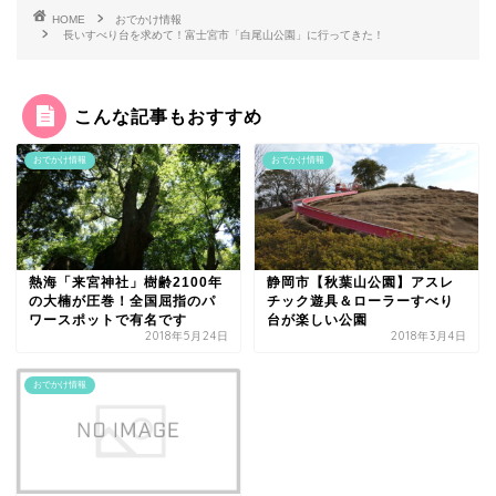
HOME
おでかけ情報
長いすべり台を求めて！富士宮市「白尾山公園」に行ってきた！
こんな記事もおすすめ
おでかけ情報
おでかけ情報
熱海「来宮神社」樹齢2100年
静岡市【秋葉山公園】アスレ
の大楠が圧巻！全国屈指のパ
チック遊具＆ローラーすべり
ワースポットで有名です
台が楽しい公園
2018年5月24日
2018年3月4日
おでかけ情報