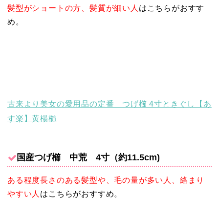
髪型がショートの方、髪質が細い人
はこちらがおすす
め。
古来より美女の愛用品の定番 つげ櫛 4寸ときぐし【あ
す楽】黄楊櫛
国産つげ櫛 中荒 4寸（約11.5cm)
ある程度長さのある髪型や、毛の量が多い人、絡まり
やすい人
はこちらがおすすめ。