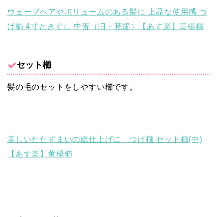
ウェーブヘアやボリュームのある髪に 上品な使用感 つ
げ櫛 4寸ときぐし 中荒（旧・荒歯）【あす楽】黄楊櫛
セット櫛
髪の毛のセットをしやすい櫛です。
美しいたたずまいの総仕上げに つげ櫛 セット櫛(中)
【あす楽】黄楊櫛