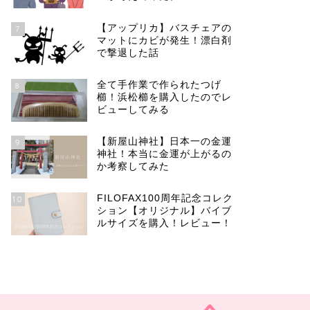
【アップリカ】バスチェアの
7
マットにカビが発生！漂白剤
で撃退した話
全て手作業で作られたつげ
8
櫛！浜松櫛を購入したのでレ
ビューしてみる
【新屋山神社】日本一の金運
9
神社！本当に金運が上がるの
か考察してみた
FILOFAX100周年記念コレク
10
ション【オリジナル】バイブ
ルサイズを購入！レビュー！