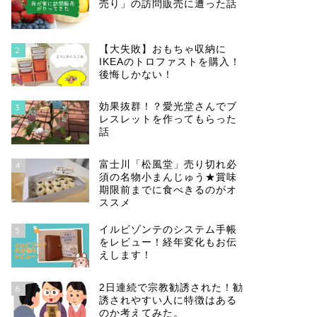
売り」の訪問販売に遭った話
【大失敗】おもちゃ収納に
2
IKEAのトロファストを購入！
後悔しかない！
効果抜群！？愛光堂さんでブ
3
レスレットを作ってもらった
話
富士川「松風堂」売り切れ必
4
須の名物小まんじゅう★賞味
期限前までに食べきるのがオ
ススメ
イルビゾンテのシステム手帳
5
をレビュー！経年変化もお伝
えします！
2日連続で宗教勧誘された！勧
6
誘されやすい人に特徴はある
のか考えてみた。