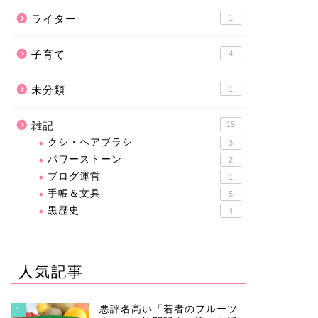
ライター
1
子育て
4
未分類
1
雑記
19
クシ・ヘアブラシ
3
パワーストーン
2
ブログ運営
1
手帳＆文具
5
黒歴史
4
人気記事
悪評名高い「若者のフルーツ
1